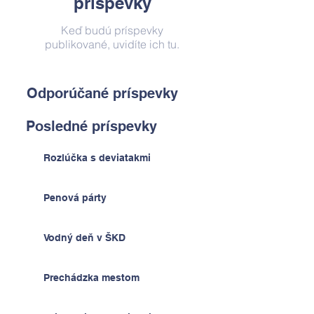
príspevky
Keď budú príspevky
publikované, uvidíte ich tu.
Odporúčané príspevky
Posledné príspevky
Rozlúčka s deviatakmi
Penová párty
Vodný deň v ŠKD
Prechádzka mestom