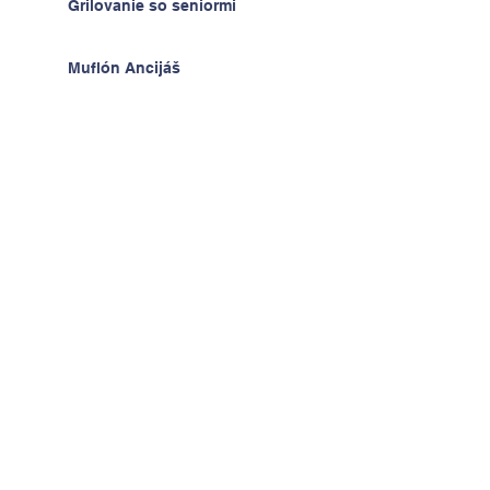
Grilovanie so seniormi
Muflón Ancijáš
Hodiny techniky - radosť z
výrobkov
Deň detí v ŠKD
Na výlete v Prahe
2.A v krajine kníh a psíkov
Kontaktujte nás