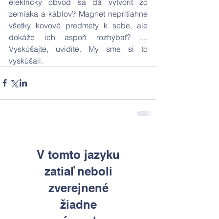
elektrický obvod sa dá vytvoriť zo 
zemiaka a káblov? Magnet nepritiahne 
všetky kovové predmety k sebe, ale 
dokáže ich aspoň rozhýbať? .... 
Vyskúšajte, uvidíte. My sme si to 
vyskúšali.    
V tomto jazyku
zatiaľ neboli
zverejnené
žiadne