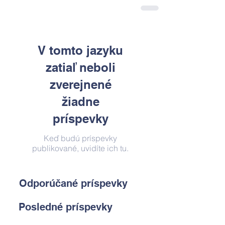
V tomto jazyku
zatiaľ neboli
zverejnené
žiadne
príspevky
Keď budú príspevky
publikované, uvidíte ich tu.
Odporúčané príspevky
Posledné príspevky