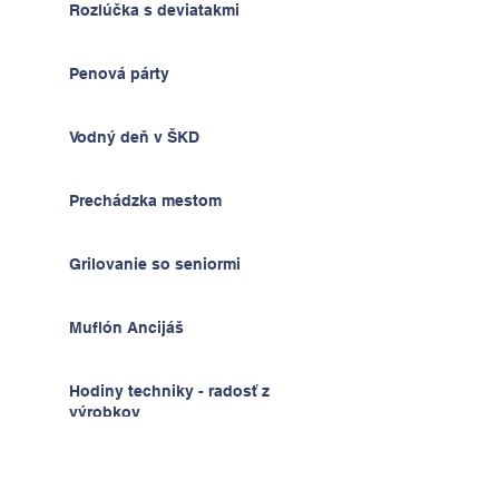
Rozlúčka s deviatakmi
Penová párty
Vodný deň v ŠKD
Prechádzka mestom
Grilovanie so seniormi
Muflón Ancijáš
Hodiny techniky - radosť z
výrobkov
Deň detí v ŠKD