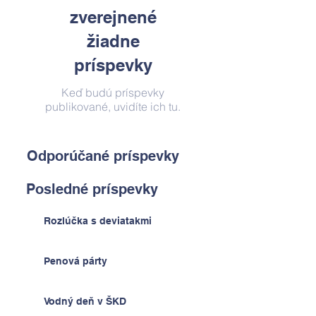
zverejnené
žiadne
príspevky
Keď budú príspevky
publikované, uvidíte ich tu.
Odporúčané príspevky
Posledné príspevky
Rozlúčka s deviatakmi
Penová párty
Vodný deň v ŠKD