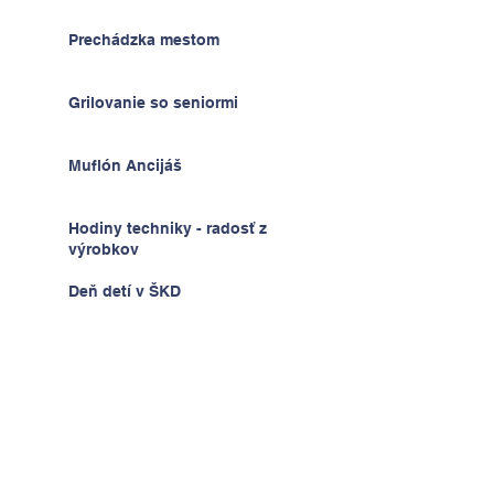
Prechádzka mestom
Grilovanie so seniormi
Muflón Ancijáš
Hodiny techniky - radosť z
výrobkov
Deň detí v ŠKD
Na výlete v Prahe
2.A v krajine kníh a psíkov