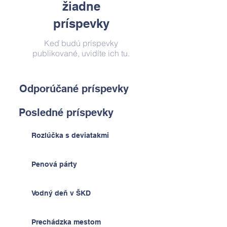
žiadne
príspevky
Keď budú príspevky
publikované, uvidíte ich tu.
Odporúčané príspevky
Posledné príspevky
Rozlúčka s deviatakmi
Penová párty
Vodný deň v ŠKD
Prechádzka mestom