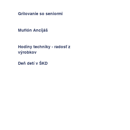
Grilovanie so seniormi
Muflón Ancijáš
Hodiny techniky - radosť z
výrobkov
Deň detí v ŠKD
Na výlete v Prahe
2.A v krajine kníh a psíkov