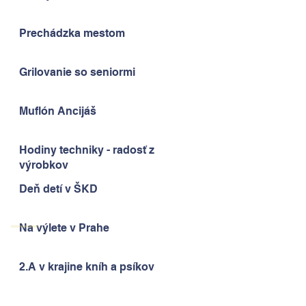
Prechádzka mestom
Grilovanie so seniormi
Muflón Ancijáš
Hodiny techniky - radosť z
výrobkov
Deň detí v ŠKD
Na výlete v Prahe
2.A v krajine kníh a psíkov