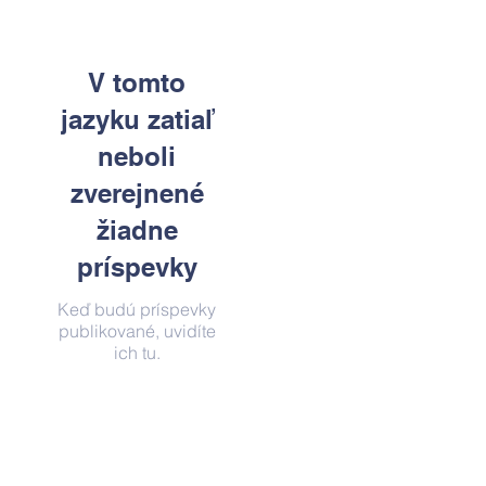
V tomto
jazyku zatiaľ
neboli
zverejnené
žiadne
príspevky
Keď budú príspevky
publikované, uvidíte
ich tu.