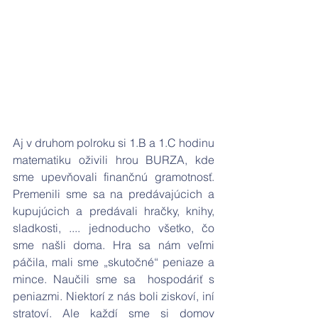
Aj v druhom polroku si 1.B a 1.C hodinu 
matematiku oživili hrou BURZA, kde 
sme upevňovali finančnú gramotnosť. 
Premenili sme sa na predávajúcich a 
kupujúcich a predávali hračky, knihy, 
sladkosti, .... jednoducho všetko, čo 
sme našli doma. Hra sa nám veľmi 
páčila, mali sme „skutočné“ peniaze a 
mince. Naučili sme sa  hospodáriť s 
peniazmi. Niektorí z nás boli ziskoví, iní 
stratoví. Ale každí sme si domov 