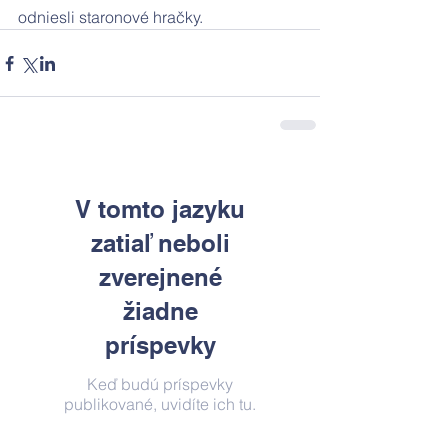
odniesli staronové hračky.  
V tomto jazyku
zatiaľ neboli
zverejnené
žiadne
príspevky
Keď budú príspevky
publikované, uvidíte ich tu.