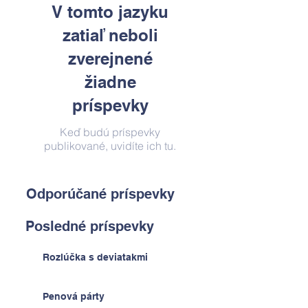
V tomto jazyku
zatiaľ neboli
zverejnené
žiadne
príspevky
Keď budú príspevky
publikované, uvidíte ich tu.
Odporúčané príspevky
Posledné príspevky
Rozlúčka s deviatakmi
Penová párty