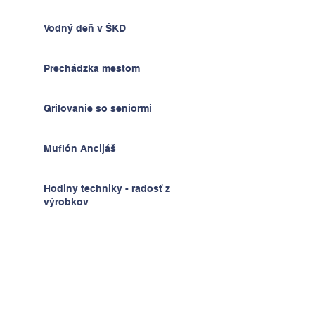
Vodný deň v ŠKD
Prechádzka mestom
Grilovanie so seniormi
Muflón Ancijáš
Hodiny techniky - radosť z
výrobkov
Deň detí v ŠKD
Na výlete v Prahe
2.A v krajine kníh a psíkov