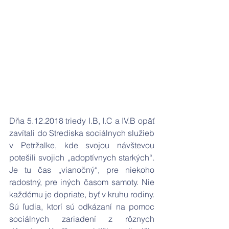
Dňa 5.12.2018 triedy I.B, I.C a IV.B opäť 
zavítali do Strediska sociálnych služieb 
v Petržalke, kde svojou návštevou 
potešili svojich „adoptívnych starkých“.  
Je tu čas „vianočný“, pre niekoho 
radostný, pre iných časom samoty. Nie 
každému je dopriate, byť v kruhu rodiny. 
Sú ľudia, ktorí sú odkázaní na pomoc 
sociálnych zariadení z rôznych 