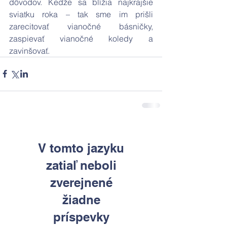
dôvodov. Keďže sa blížia najkrajšie 
sviatku roka – tak sme im prišli 
zarecitovať vianočné básničky, 
zaspievať vianočné koledy a 
zavinšovať.
V tomto jazyku
zatiaľ neboli
zverejnené
žiadne
príspevky