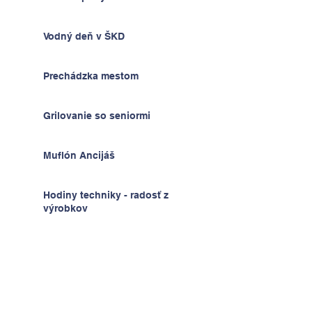
Vodný deň v ŠKD
Prechádzka mestom
Grilovanie so seniormi
Muflón Ancijáš
Hodiny techniky - radosť z
výrobkov
Deň detí v ŠKD
Na výlete v Prahe