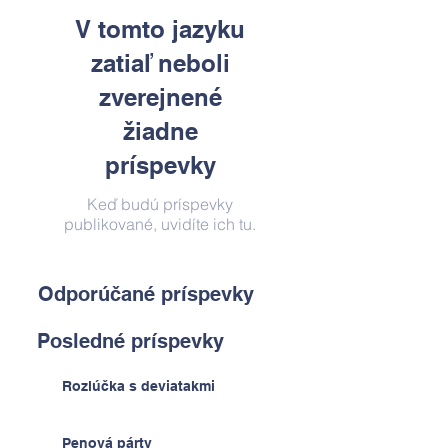
V tomto jazyku
zatiaľ neboli
zverejnené
žiadne
príspevky
Keď budú príspevky
publikované, uvidíte ich tu.
Odporúčané príspevky
Posledné príspevky
Rozlúčka s deviatakmi
Penová párty