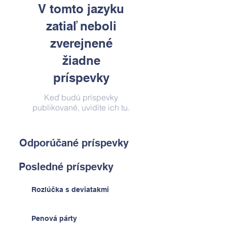
V tomto jazyku
zatiaľ neboli
zverejnené
žiadne
príspevky
Keď budú príspevky
publikované, uvidíte ich tu.
Odporúčané príspevky
Posledné príspevky
Rozlúčka s deviatakmi
Penová párty