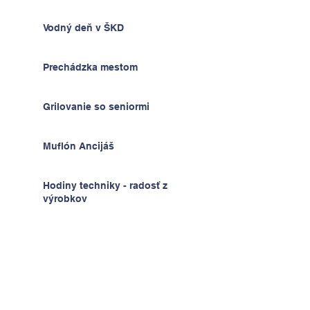
Vodný deň v ŠKD
Prechádzka mestom
Grilovanie so seniormi
Muflón Ancijáš
Hodiny techniky - radosť z
výrobkov
Deň detí v ŠKD
Na výlete v Prahe
2.A v krajine kníh a psíkov