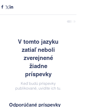
V tomto jazyku
zatiaľ neboli
zverejnené
žiadne
príspevky
Keď budú príspevky
publikované, uvidíte ich tu.
Odporúčané príspevky