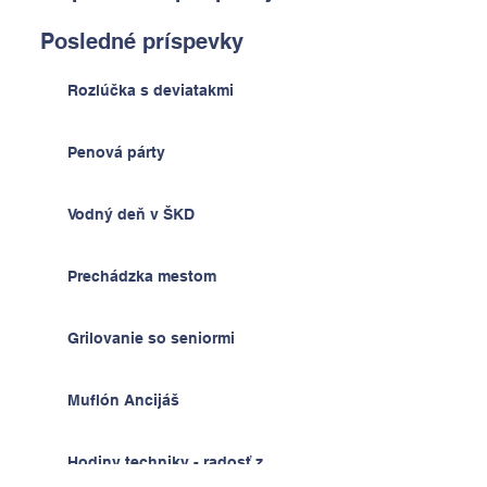
Posledné príspevky
Rozlúčka s deviatakmi
Penová párty
Vodný deň v ŠKD
Prechádzka mestom
Grilovanie so seniormi
Muflón Ancijáš
Hodiny techniky - radosť z
výrobkov