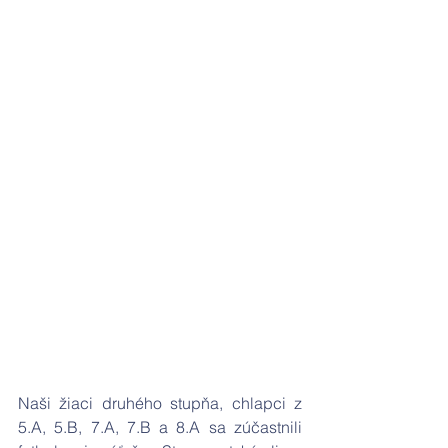
Naši žiaci druhého stupňa, chlapci z 
5.A, 5.B, 7.A, 7.B a 8.A sa zúčastnili 