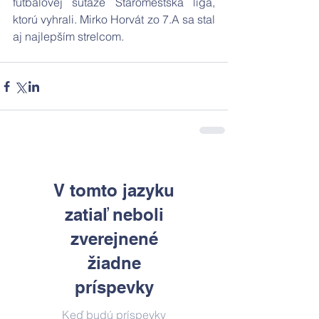
futbalovej súťaže Staromestská liga, 
ktorú vyhrali. Mirko Horvát zo 7.A sa stal 
aj najlepším strelcom.
V tomto jazyku
zatiaľ neboli
zverejnené
žiadne
príspevky
Keď budú príspevky