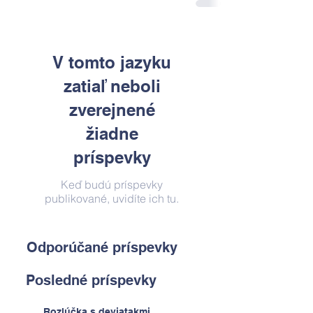
V tomto jazyku
zatiaľ neboli
zverejnené
žiadne
príspevky
Keď budú príspevky
publikované, uvidíte ich tu.
Odporúčané príspevky
Posledné príspevky
Rozlúčka s deviatakmi