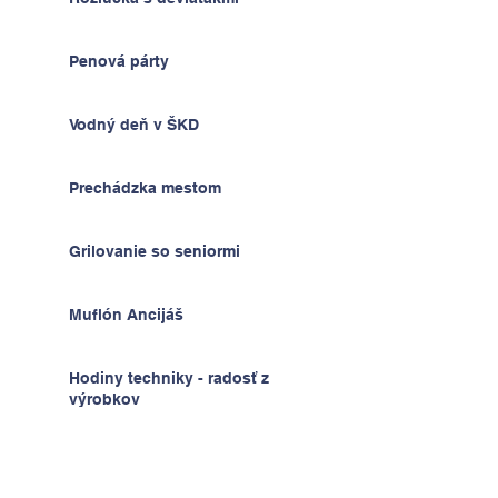
Penová párty
Vodný deň v ŠKD
Prechádzka mestom
Grilovanie so seniormi
Muflón Ancijáš
Hodiny techniky - radosť z
výrobkov
Deň detí v ŠKD