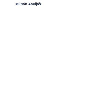
Muflón Ancijáš
Hodiny techniky - radosť z
výrobkov
Deň detí v ŠKD
Na výlete v Prahe
2.A v krajine kníh a psíkov
Kontaktujte nás
Tel:
+421-2-52494093
Email:
admin@zsderera.sk