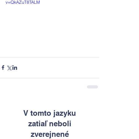
v=QkAZuT8TALM
V tomto jazyku
zatiaľ neboli
zverejnené