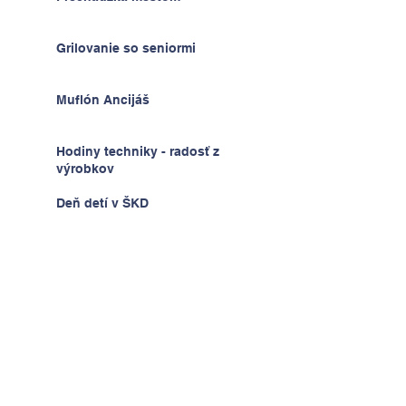
Grilovanie so seniormi
Muflón Ancijáš
Hodiny techniky - radosť z
výrobkov
Deň detí v ŠKD
Na výlete v Prahe
2.A v krajine kníh a psíkov