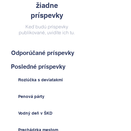
žiadne
príspevky
Keď budú príspevky
publikované, uvidíte ich tu.
Odporúčané príspevky
Posledné príspevky
Rozlúčka s deviatakmi
Penová párty
Vodný deň v ŠKD
Prechádzka mestom