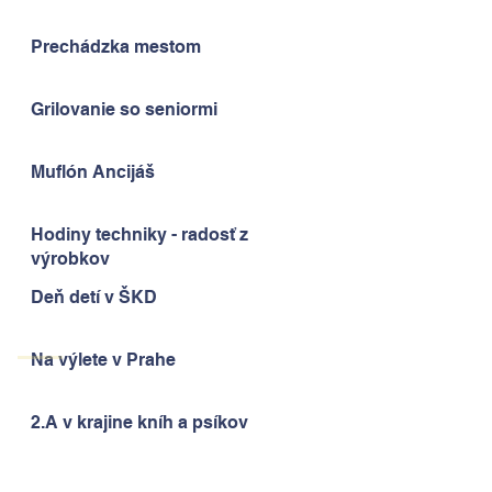
Prechádzka mestom
Grilovanie so seniormi
Muflón Ancijáš
Hodiny techniky - radosť z
výrobkov
Deň detí v ŠKD
Na výlete v Prahe
2.A v krajine kníh a psíkov