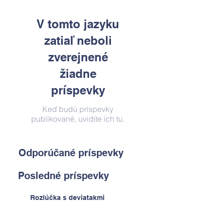
V tomto jazyku
zatiaľ neboli
zverejnené
žiadne
príspevky
Keď budú príspevky
publikované, uvidíte ich tu.
Odporúčané príspevky
Posledné príspevky
Rozlúčka s deviatakmi