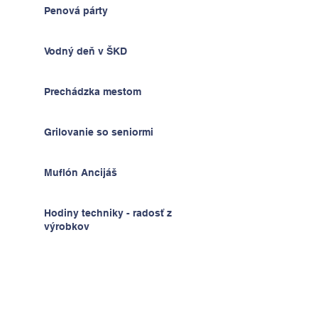
Penová párty
Vodný deň v ŠKD
Prechádzka mestom
Grilovanie so seniormi
Muflón Ancijáš
Hodiny techniky - radosť z
výrobkov
Deň detí v ŠKD
Na výlete v Prahe