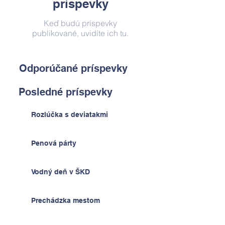
príspevky
Keď budú príspevky
publikované, uvidíte ich tu.
Odporúčané príspevky
Posledné príspevky
Rozlúčka s deviatakmi
Penová párty
Vodný deň v ŠKD
Prechádzka mestom