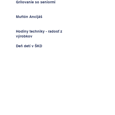
Grilovanie so seniormi
Muflón Ancijáš
Hodiny techniky - radosť z
výrobkov
Deň detí v ŠKD
Na výlete v Prahe
2.A v krajine kníh a psíkov
Kontaktujte nás