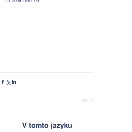
sa všetci tešíme. 
V tomto jazyku