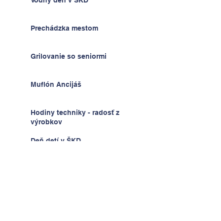
Prechádzka mestom
Grilovanie so seniormi
Muflón Ancijáš
Hodiny techniky - radosť z
výrobkov
Deň detí v ŠKD
Na výlete v Prahe
2.A v krajine kníh a psíkov