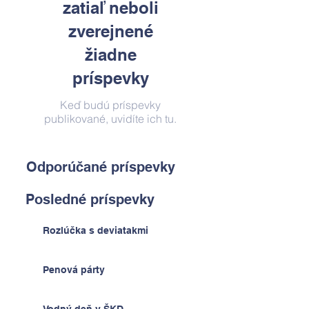
zatiaľ neboli
zverejnené
žiadne
príspevky
Keď budú príspevky
publikované, uvidíte ich tu.
Odporúčané príspevky
Posledné príspevky
Rozlúčka s deviatakmi
Penová párty
Vodný deň v ŠKD