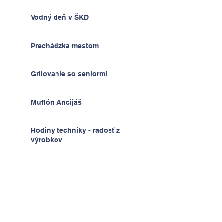
Vodný deň v ŠKD
Prechádzka mestom
Grilovanie so seniormi
Muflón Ancijáš
Hodiny techniky - radosť z
výrobkov
Deň detí v ŠKD
Na výlete v Prahe
2.A v krajine kníh a psíkov