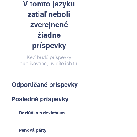
V tomto jazyku
zatiaľ neboli
zverejnené
žiadne
príspevky
Keď budú príspevky
publikované, uvidíte ich tu.
Odporúčané príspevky
Posledné príspevky
Rozlúčka s deviatakmi
Penová párty