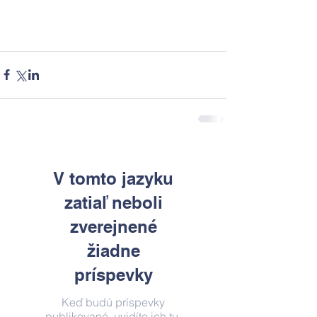
V tomto jazyku
zatiaľ neboli
zverejnené
žiadne
príspevky
Keď budú príspevky
publikované, uvidíte ich tu.