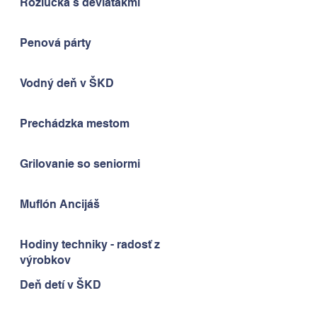
Rozlúčka s deviatakmi
Penová párty
Vodný deň v ŠKD
Prechádzka mestom
Grilovanie so seniormi
Muflón Ancijáš
Hodiny techniky - radosť z
výrobkov
Deň detí v ŠKD