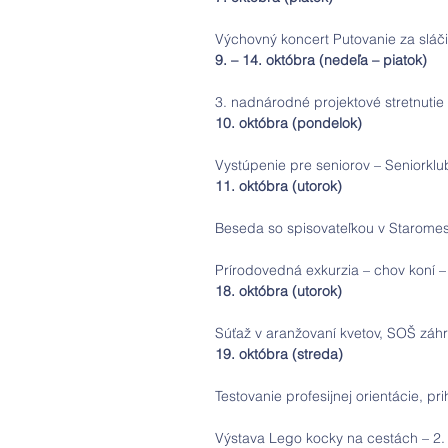
Výchovný koncert Putovanie za sláči
9. – 14. októbra (nedeľa – piatok)
3. nadnárodné projektové stretnutie
10. októbra (pondelok)
Vystúpenie pre seniorov – Seniorklub
11. októbra (utorok)
Beseda so spisovateľkou v Staromests
Prírodovedná exkurzia – chov koní – 
18. októbra (utorok)
Súťaž v aranžovaní kvetov, SOŠ záh
19. októbra (streda)
Testovanie profesijnej orientácie, pri
Výstava Lego kocky na cestách – 2.