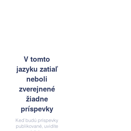
V tomto
jazyku zatiaľ
neboli
zverejnené
žiadne
príspevky
Keď budú príspevky
publikované, uvidíte