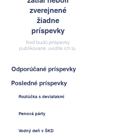
zatiaľ neboli
zverejnené
žiadne
príspevky
Keď budú príspevky
publikované, uvidíte ich tu.
Odporúčané príspevky
Posledné príspevky
Rozlúčka s deviatakmi
Penová párty
Vodný deň v ŠKD