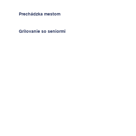
Prechádzka mestom
Grilovanie so seniormi
Muflón Ancijáš
Hodiny techniky - radosť z
výrobkov
Deň detí v ŠKD
Na výlete v Prahe
2.A v krajine kníh a psíkov