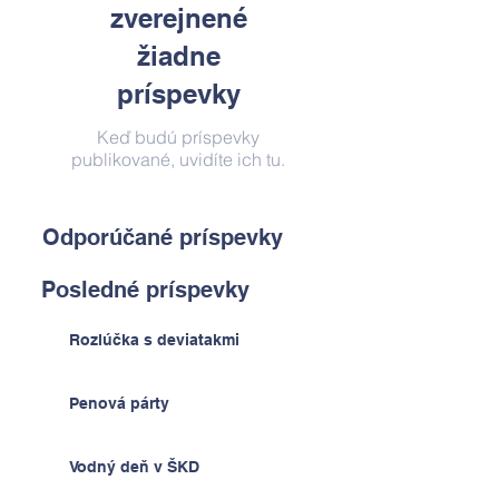
zverejnené
žiadne
príspevky
Keď budú príspevky
publikované, uvidíte ich tu.
Odporúčané príspevky
Posledné príspevky
Rozlúčka s deviatakmi
Penová párty
Vodný deň v ŠKD