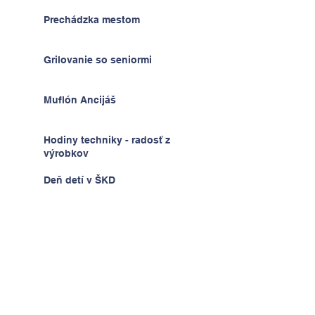
Prechádzka mestom
Grilovanie so seniormi
Muflón Ancijáš
Hodiny techniky - radosť z
výrobkov
Deň detí v ŠKD
Na výlete v Prahe
2.A v krajine kníh a psíkov