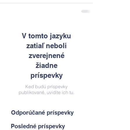
V tomto jazyku
zatiaľ neboli
zverejnené
žiadne
príspevky
Keď budú príspevky
publikované, uvidíte ich tu.
Odporúčané príspevky
Posledné príspevky