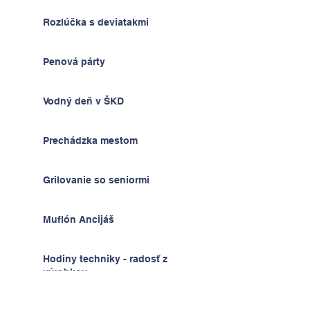
Rozlúčka s deviatakmi
Penová párty
Vodný deň v ŠKD
Prechádzka mestom
Grilovanie so seniormi
Muflón Ancijáš
Hodiny techniky - radosť z
výrobkov
Deň detí v ŠKD